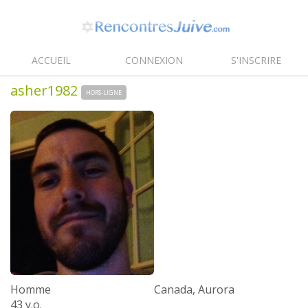
ACCUEIL
CONNEXION
S'INSCRIRE
asher1982
HORS-LIGNE
Homme
Canada, Aurora
43 y.o.